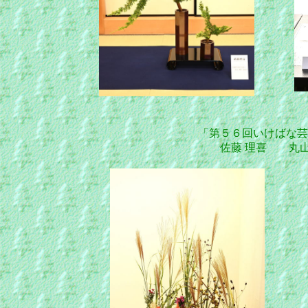
「第５６回いけばな芸
佐藤 理喜 丸山理