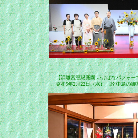
【浜離宮恩賜庭園 いけばなパフォー
令和5年2月22日（水） 於 中島の御