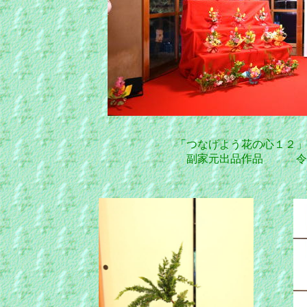
「つなげよう花の心１２」
副家元出品作品 令