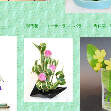
現代花 
現代花 ニユーサイラン・バラ
・ユ
ー