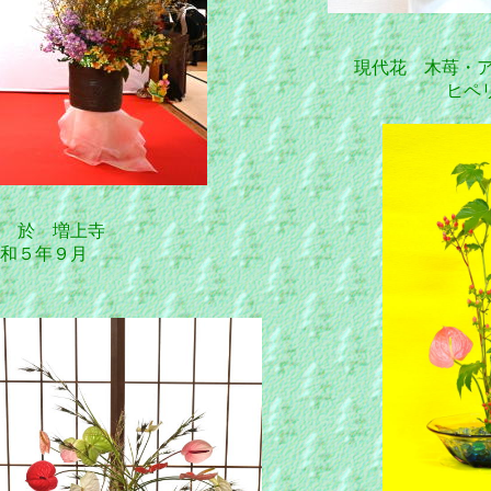
現代花 木苺・
ヒペリ
 於 増上寺
和５年９月