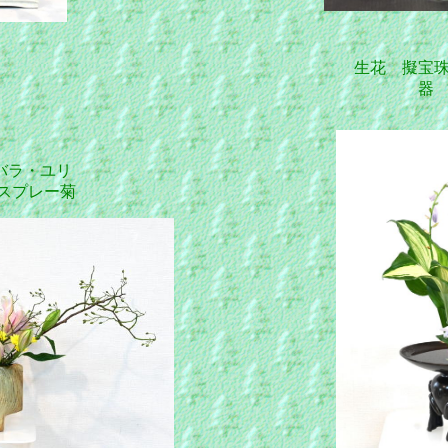
生花 擬宝
器 唐
バラ・ユリ
レー菊