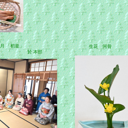
月 「初釜」
生花 河骨
 本部