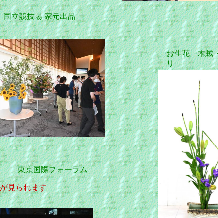
】 国立競技場 家元出品
お生花 木賊
リ
スタ
チス
】 東京国際フォーラム
が見られます