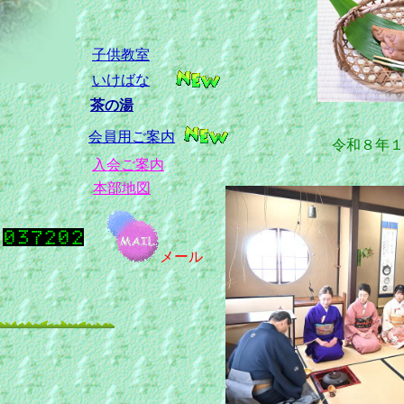
子供教室
いけばな
茶の湯
会員用ご案内
令和８年１
於
入会ご案内
本部地図
メール