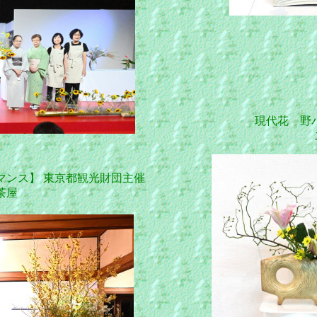
現代花 野
スプ
マンス】 東京都観光財団主催
茶屋