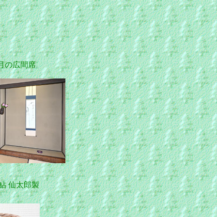
月の広間席
鮎 仙太郎製